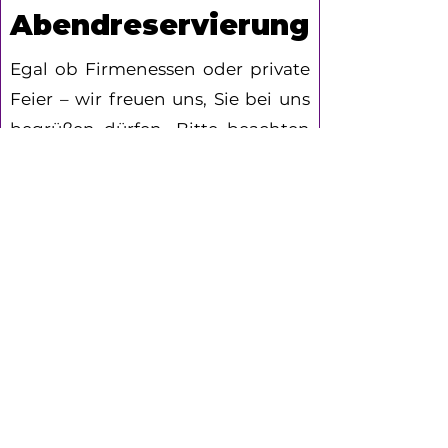
Abendreservierung
Egal ob Firmenessen oder private
Feier – wir freuen uns, Sie bei uns
begrüßen dürfen. Bitte beachten
Sie, dass für Reservierungen
mindestens 25 Personen
erforderlich sind. Diese können
ausschließlich telefonisch oder per
E-Mail vorab vereinbart werden.
Die Reservierungsanfrage sollte
mindestens eine Woche im Voraus
erfolgen.
Anfrage