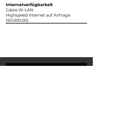
Internetverfügbarkeit
Gäste W-LAN
Highspeed Internet auf Anfrage
(50.000.00)
Kontaktieren Sie uns!
Vorname
Nachname
E-Mail-Adresse
Nachricht schreiben