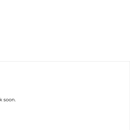
Termine
Über uns
Kontakt
k soon.