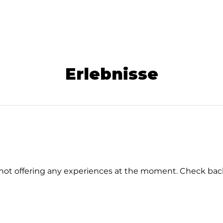
Speisekarte
Räumlichkeiten
Seminare & Tagungen
Erlebnisse
not offering any experiences at the moment. Check bac