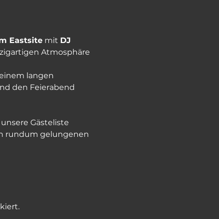
 Eastsite
 mit 
DJ 
nzigartigen Atmosphäre 
 einem langen 
und den Feierabend 
unsere Gästeliste 
inen rundum gelungenen 
iert.