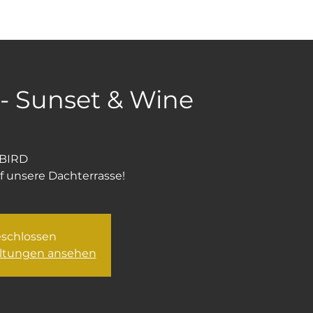
Speisekarte
Räumlichkeiten
Seminare & Tagungen
 - Sunset & Wine
BIRD
 unsere Dachterrasse!
schlossen
altungen ansehen